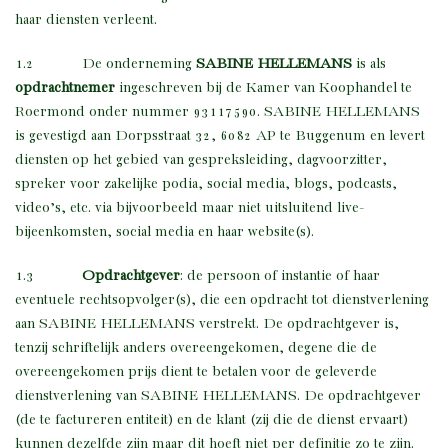
haar diensten verleent.
1.2 De onderneming
SABINE HELLEMANS
is als
opdrachtnemer
ingeschreven bij de Kamer van Koophandel te
Roermond onder nummer 93117590. SABINE HELLEMANS
is gevestigd aan Dorpsstraat 32, 6082 AP te Buggenum en levert
diensten op het gebied van gespreksleiding, dagvoorzitter,
spreker voor zakelijke podia, social media, blogs, podcasts,
video’s, etc. via bijvoorbeeld maar niet uitsluitend live-
bijeenkomsten, social media en haar website(s).
1.3
Opdrachtgever
: de persoon of instantie of haar
eventuele rechtsopvolger(s), die een opdracht tot dienstverlening
aan SABINE HELLEMANS verstrekt. De opdrachtgever is,
tenzij schriftelijk anders overeengekomen, degene die de
overeengekomen prijs dient te betalen voor de geleverde
dienstverlening van SABINE HELLEMANS. De opdrachtgever
(de te factureren entiteit) en de klant (zij die de dienst ervaart)
kunnen dezelfde zijn maar dit hoeft niet per definitie zo te zijn.