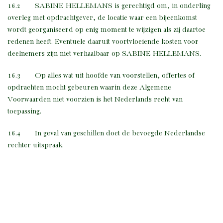
16.2 SABINE HELLEMANS is gerechtigd om, in onderling
overleg met opdrachtgever, de locatie waar een bijeenkomst
wordt georganiseerd op enig moment te wijzigen als zij daartoe
redenen heeft. Eventuele daaruit voortvloeiende kosten voor
Dagvoorzitter voor
deelnemers zijn niet verhaalbaar op SABINE HELLEMANS.
zakelijke bijeenkomsten.
16.3 Op alles wat uit hoofde van voorstellen, offertes of
opdrachten mocht gebeuren waarin deze Algemene
Voorwaarden niet voorzien is het Nederlands recht van
toepassing.
16.4 In geval van geschillen doet de bevoegde Nederlandse
rechter uitspraak.
Over Sabine
Werkwijze
Blog