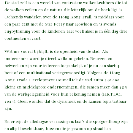
De stad zelf is een wereld van contrasten: wolkenkrabbers die tot
de wolken reiken en de natuur die letterlijk om de hoek ligt. ’s
Ochtends wandelen over de Hong Kong Trail, ’s middags voor
een paar cent met de Star Ferry naar Kowloon en ’s avonds
rugbytraining voor de kinderen. Het voelt alsof je in één dag drie
continenten ervaart.
Wat me vooral bijblijft, is de openheid van de stad. Als
ondernemer word je direct welkom geheten. Beurzen en
netwerken zijn voor iedereen toegankelijk of je nu een startup
bent of een multinational vertegenwoordigt. Volgens de Hong
Kong Trade Development Council telt de stad ruim 340.000
kleine en middelgrote ondernemingen, die samen meer dan 45%
van de werkgelegenheid voor hun rekening nemen (HKTDC,
2023). Geen wonder dat de dynamiek en de kansen bijna tastbaar
zijn.
En er zijn de alledaagse verrassingen: taxi’s die spotgoedkoop zijn
en altijd beschikbaar, bussen die je gewoon op straat kan