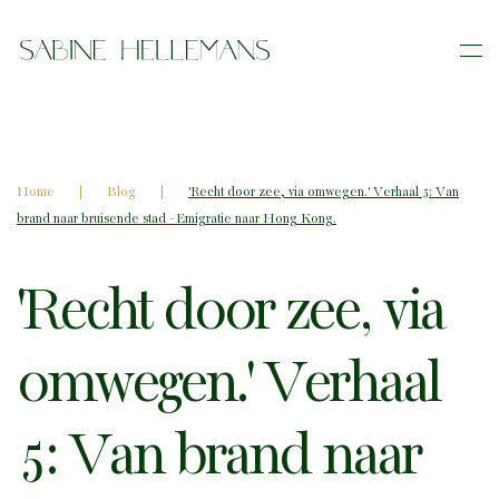
Skip
to
main
content
Home
Blog
'Recht door zee, via omwegen.' Verhaal 5: Van
brand naar bruisende stad - Emigratie naar Hong Kong.
'Recht door zee, via
omwegen.' Verhaal
5: Van brand naar