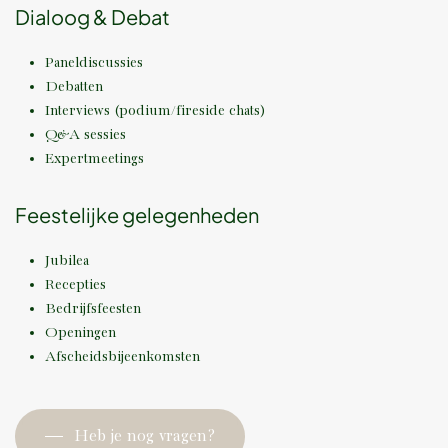
Dialoog & Debat
Paneldiscussies
Debatten
Interviews (podium/fireside chats)
Q&A sessies
Expertmeetings
Feestelijke gelegenheden
Jubilea
Recepties
Bedrijfsfeesten
Openingen
Afscheidsbijeenkomsten
Heb je nog vragen?